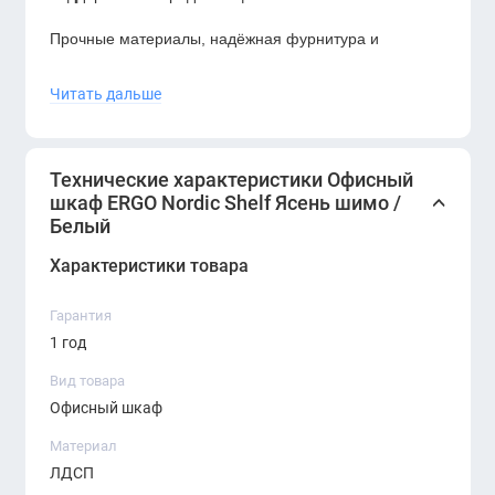
Прочные материалы, надёжная фурнитура и
качественная обработка гарантируют долговечность
Читать дальше
и устойчивость конструкции при ежедневной
эксплуатации. Шкаф легко интегрируется в кабинет
руководителя, рабочие зоны, ресепшн или
Технические характеристики Офисный
переговорные, обеспечивая удобную организацию
шкаф ERGO Nordic Shelf Ясень шимо /
пространства.
Белый
Характеристики товара
Гарантия
1 год
Вид товара
Офисный шкаф
Материал
ЛДСП