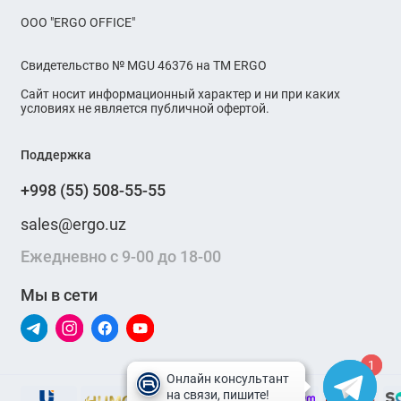
OOO "ERGO OFFICE"
Свидетельство № MGU 46376 на ТМ ERGO
Сайт носит информационный характер и ни при каких
условиях не является публичной офертой.
Поддержка
+998 (55) 508-55-55
sales@ergo.uz
Ежедневно с 9-00 до 18-00
Мы в сети
1
1