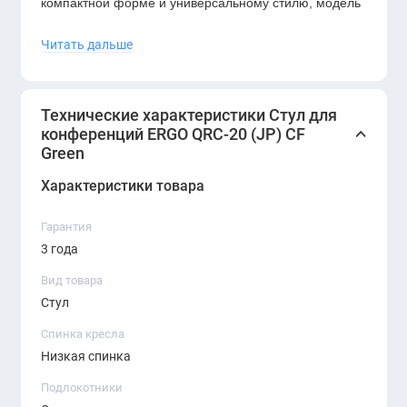
компактной форме и универсальному стилю, модель
отлично подходит как для офисов, так и для учебных
Читать дальше
пространств.
Преимущества:
Технические характеристики Стул для
Эргономичная форма спинки и мягкое сиденье
конференций ERGO QRC-20 (JP) CF
Green
Компактность и лёгкость в перемещении
Характеристики товара
Сдержанный, но свежий цвет — акцент в
интерьере
Гарантия
3 года
Идеален для конференц-залов, переговорных,
приёмных и коворкингов
Вид товара
Стул
Современный и аккуратный внешний вид
Спинка кресла
ERGO QRC-20 CF Green
— это практичное
Низкая спинка
решение для современного динамичного
Подлокотники
офиса.