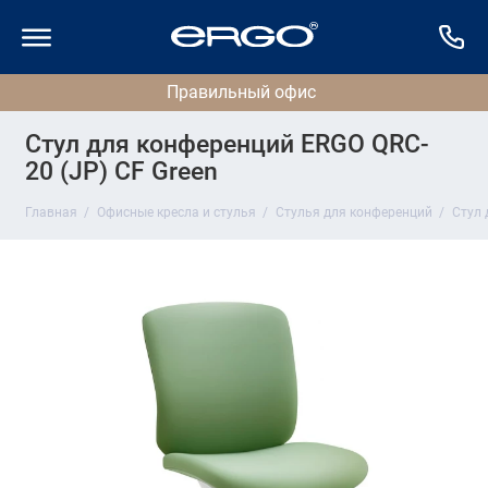
Стул для конференций ERGO QRC-
20 (JP) CF Green
Главная
Офисные кресла и стулья
Стулья для конференций
Стул 