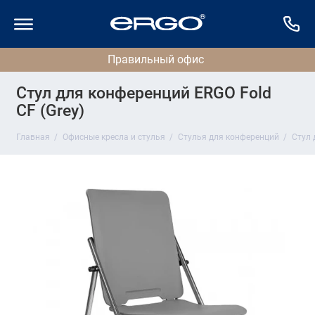
Стул для конференций ERGO Fold
CF (Grey)
Главная
Офисные кресла и стулья
Стулья для конференций
Стул 