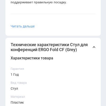
поддерживает правильную посадку.
Характеристики:
Читать дальше
Тип:
складной конференционный стул
Технические характеристики Стул для
Материал каркаса:
металл с порошковым
конференций ERGO Fold CF (Grey)
покрытием
Характеристики товара
Материал сиденья и спинки:
прочный
пластик
Гарантия
1 Год
Цвет:
серый (Gray)
Вид товара
Конструкция:
складная, компактное хранение
Стул
Назначение:
конференции, тренинги,
Материал
аудитории, залы ожидания
Пластик