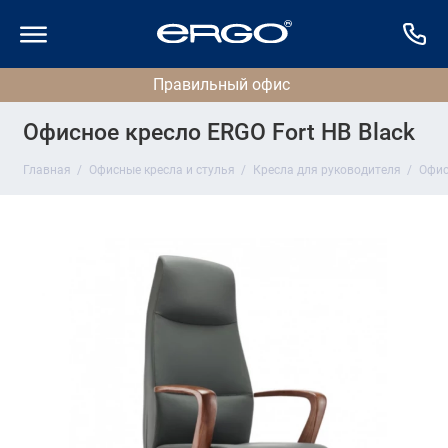
Офисное кресло ERGO Fort HB Black
Главная
Офисные кресла и стулья
Кресла для руководителя
Офис