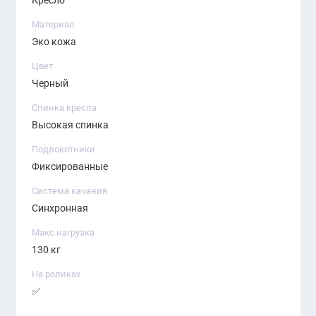
Кресло
Материал
Эко кожа
Цвет
Черный
Спинка кресла
Высокая спинка
Подлокотники
Фиксированные
Система качания
Синхронная
Макс нагрузка
130 кг
На роликах
✅