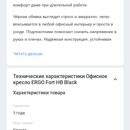
комфорт даже при длительной работе.
Чёрная обивка выглядит строго и аккуратно, легко
вписывается в любой офисный интерьер и проста в
уходе. Подлокотники помогают снизить напряжение в
руках и плечах. Надёжная конструкция, устойчивая
крестовина и плавные ролики обеспечивают
Читать дальше
стабильность и мобильность.
Механизм качания и регулировка высоты позволяют
настроить кресло под индивидуальные предпочтения
Технические характеристики Офисное
пользователя.
кресло ERGO Fort HB Black
Характеристики товара
Гарантия
3 года
Вид товара