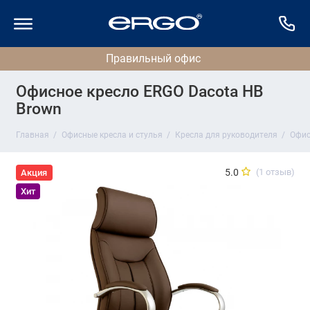
Офисное кресло ERGO Dacota HB
Brown
Главная
Офисные кресла и стулья
Кресла для руководителя
Офис
5.0
(1 отзыв)
Акция
Хит