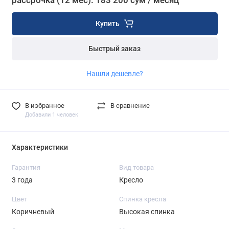
рассрочка (12 мес): 183 200 сум / месяц
Купить
Быстрый заказ
Нашли дешевле?
В избранное
В сравнение
Добавили 1 человек
Характеристики
Гарантия
Вид товара
3 года
Кресло
Цвет
Спинка кресла
Коричневый
Высокая спинка