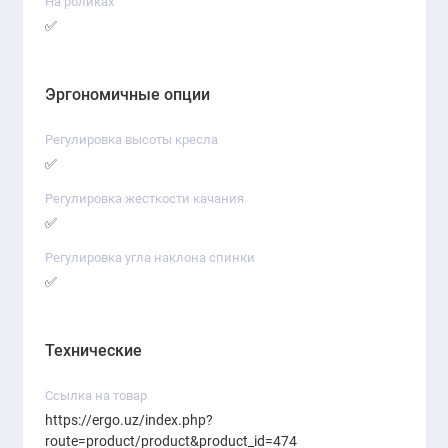
На роликах
Надёжный и простой в эксплуатации механизм
✅
Подходит для офисов, кабинетов
руководителей, переговорных комнат
Эргономичные опции
Устойчивое и долговечное основание
Регулировка высоты кресла
✅
Регулировка жесткости качания
✅
Регулировка угла наклона спинки
✅
Технические
Ссылка на товар
https://ergo.uz/index.php?
route=product/product&product_id=474