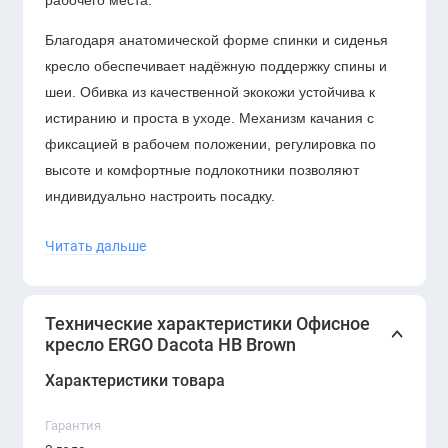
рабочего места.
Благодаря анатомической форме спинки и сиденья
кресло обеспечивает надёжную поддержку спины и
шеи. Обивка из качественной экокожи устойчива к
истиранию и проста в уходе. Механизм качания с
фиксацией в рабочем положении, регулировка по
высоте и комфортные подлокотники позволяют
индивидуально настроить посадку.
Читать дальше
Характеристики:
Технические характеристики Офисное
Тип: офисное кресло с высокой спинкой (HB –
кресло ERGO Dacota HB Brown
High Back)
Характеристики товара
Цвет: коричневый (Brown)
Гарантия
Обивка: экокожа высокого качества