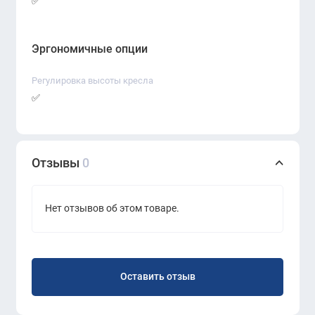
✅
фиксацией
Подлокотники:
с мягкими накладками
Эргономичные опции
Основание:
металлическая крестовина с
Регулировка высоты кресла
колёсиками
✅
Максимальная нагрузка:
до 120 кг
Отзывы
0
Нет отзывов об этом товаре.
Оставить отзыв