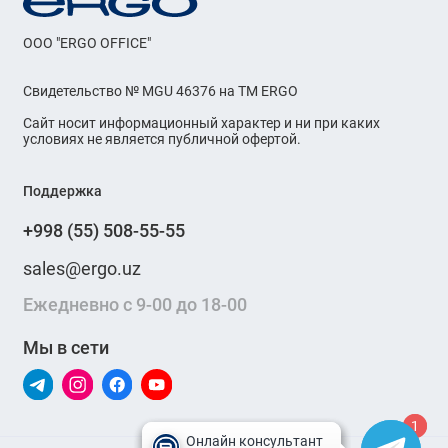
OOO "ERGO OFFICE"
Свидетельство № MGU 46376 на ТМ ERGO
Сайт носит информационный характер и ни при каких
условиях не является публичной офертой.
Поддержка
+998 (55) 508-55-55
sales@ergo.uz
Ежедневно с 9-00 до 18-00
Мы в сети
1
1