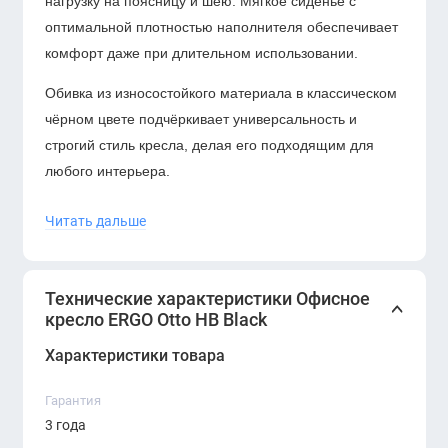
нагрузку на поясницу и шею. Мягкое сиденье с
оптимальной плотностью наполнителя обеспечивает
комфорт даже при длительном использовании.
Обивка из износостойкого материала в классическом
чёрном цвете подчёркивает универсальность и
строгий стиль кресла, делая его подходящим для
любого интерьера.
Читать дальше
Преимущества модели:
Технические характеристики Офисное
Эргономичная форма спинки и сиденья для
кресло ERGO Otto HB Black
правильной поддержки осанки.
Характеристики товара
Регулировка высоты и механизм качания с
Гарантия
возможностью фиксации.
3 года
Удобные подлокотники с мягкими накладками.