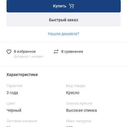
Купить
Быстрый заказ
Нашли дешевле?
В избранное
В сравнение
Добавили 1 человек
Характеристики
Гарантия
Вид товара
3 года
Кресло
Цвет
Спинка кресла
Черный
Высокая спинка
Система качания
Макс нагрузка