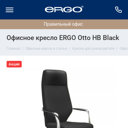
Офисное кресло ERGO Otto HB Black
Главная
Офисные кресла и стулья
Кресла для руководителя
Офис
Акция