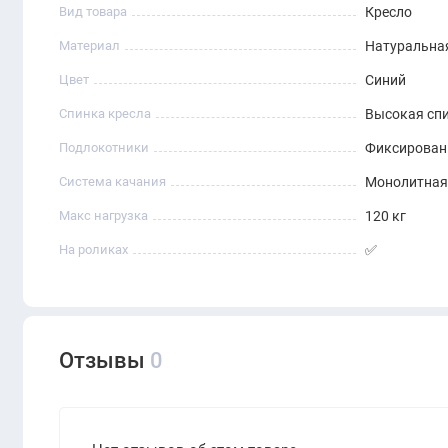
Вид товара
Кресло
Материал
Натуральна
Цвет
Синий
Спинка кресла
Высокая сп
Подлокотники
Фиксирова
Система качания
Монолитная
Макс нагрузка
120 кг
На роликах
✅
Отзывы
0