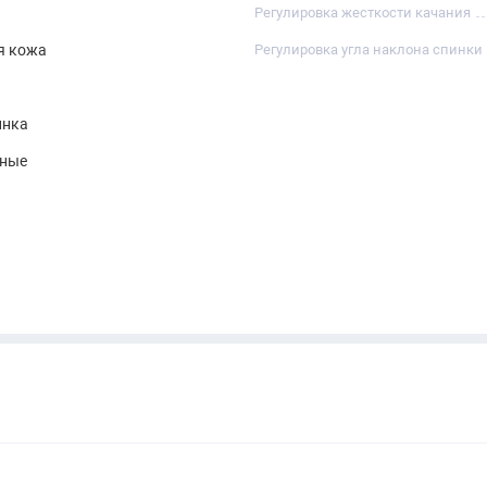
Регулировка жесткости качания
я кожа
Регулировка угла наклона спинки
инка
нные