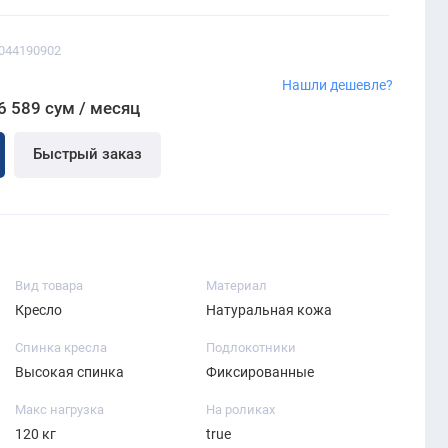
0044190902
Нашли дешевле?
6 589 сум / месяц
Быстрый заказ
Вид товара
Материал
Кресло
Натуральная кожа
Спинка кресла
Подлокотники
Высокая спинка
Фиксированные
Макс нагрузка
На роликах
120 кг
true