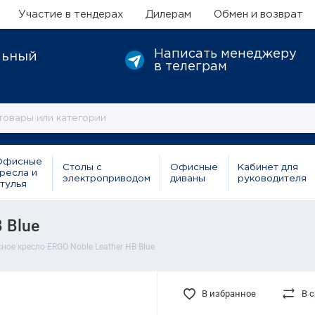
Участие в тендерах
Дилерам
Обмен и возврат
Написать менеджеру
льный
в телеграм
Офисные
Столы с
Офисные
Кабинет для
ресла и
электроприводом
диваны
руководителя
тулья
 Blue
ное кресло ERGO Noble Leather HB Blue
В избранное
В 