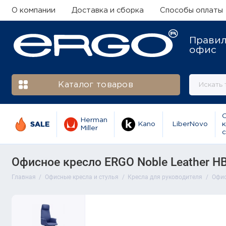
О компании
Доставка и сборка
Способы оплаты
Прави
офис
Каталог товаров
Herman
SALE
Kano
LiberNovo
к
Miller
с
Офисное кресло ERGO Noble Leather HB
Главная
Офисные кресла и стулья
Кресла для руководителя
Офис