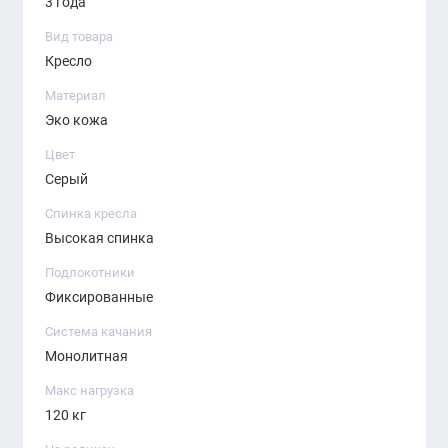
3 года
Вид товара
Кресло
Материал
Эко кожа
Цвет
Серый
Спинка кресла
Высокая спинка
Подлокотники
Фиксированные
Система качания
Монолитная
Макс нагрузка
120 кг