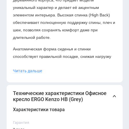
деревянного корпуса, что придает модели
уникальный характер и делает её акцентным
элементом интерьера. Высокая спинка (High Back)
обеспечивает полноценную поддержку спины, плеч и
шеи, позволяя сохранять комфорт даже при
длительной работе.
Анатомическая форма сиденья и спинки
способствует правильной посадке, снижая нагрузку
на позвоночник. Мягкие подлокотники дополняют
Читать дальше
общий уровень комфорта, а надежный механизм
регулировки и прочное основание обеспечивают
долговечность и стабильность.
Технические характеристики Офисное
кресло ERGO Kenzo HB (Grey)
Характеристики товара
Гарантия