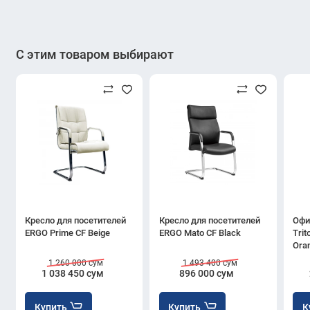
С этим товаром выбирают
Кресло для посетителей
Кресло для посетителей
Офи
ERGO Prime CF Beige
ERGO Mato CF Black
Trit
Ora
1 260 000 сум
1 493 400 сум
1 038 450 сум
896 000 сум
Купить
Купить
К