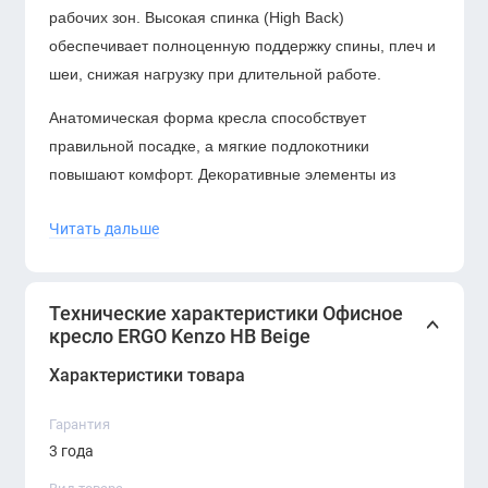
рабочих зон. Высокая спинка (High Back)
обеспечивает полноценную поддержку спины, плеч и
шеи, снижая нагрузку при длительной работе.
Анатомическая форма кресла способствует
правильной посадке, а мягкие подлокотники
повышают комфорт. Декоративные элементы из
шпона подчеркивают уникальность дизайна и
Читать дальше
добавляют теплоту интерьеру.
Надежный механизм регулировки и прочная
металлическая крестовина обеспечивают
Технические характеристики Офисное
устойчивость и долговечность.
кресло ERGO Kenzo HB Beige
Характеристики товара
Гарантия
3 года