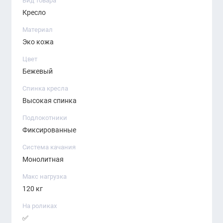
Вид товара
Кресло
Материал
Эко кожа
Цвет
Бежевый
Спинка кресла
Высокая спинка
Подлокотники
Фиксированные
Система качания
Монолитная
Макс нагрузка
120 кг
На роликах
✅