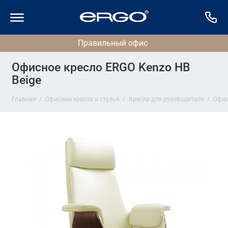
Офисное кресло ERGO Kenzo HB
Beige
Главная
Офисные кресла и стулья
Кресла для руководителя
Офис