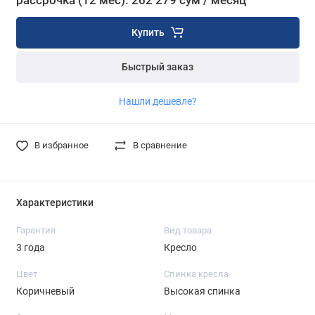
рассрочка (12 мес): 262 279 сум / месяц
Купить
Быстрый заказ
Нашли дешевле?
В избранное
В сравнение
Характеристики
Гарантия
Вид товара
3 года
Кресло
Цвет
Спинка кресла
Коричневый
Высокая спинка