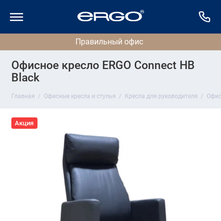
Офисное кресло ERGO Connect HB
Black
Главная
Офисные кресла и стулья
Кресла для руководителя
Офис
Акция