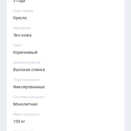
3 года
Тип:
кресло с высокой спинкой и
Вид товара
подголовником
Кресло
Спинка:
сетчатая, эргономичная
Материал
Эко кожа
Сиденье:
мягкое, ткань
Цвет
Подлокотники:
пластиковые
Коричневый
Механизмы:
Спинка кресла
Высокая спинка
Газлифт (регулировка по высоте)
Подлокотники
Механизм качания с фиксацией
Фиксированные
Основание:
пластиковое, на колёсиках
Система качания
Монолитная
Максимальная нагрузка:
до 120 кг
Макс нагрузка
Назначение:
для офиса, домашнего кабинета,
100 кг
рабочих мест