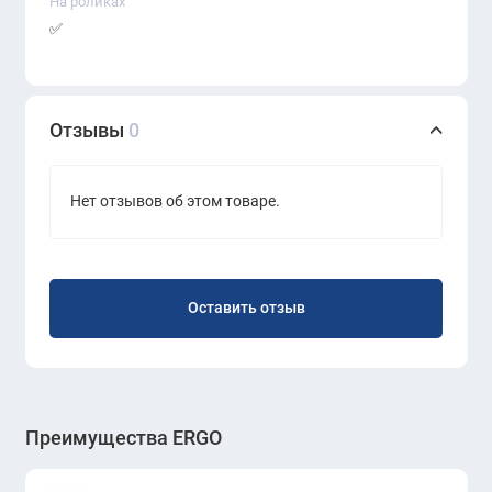
На роликах
✅
Преимущества:
Высокая дышащая спинка
Отзывы
0
Подголовник для дополнительного комфорта
Нет отзывов об этом товаре.
Регулировка под рост и вес пользователя
Современный минималистичный дизайн
Идеально для длительной работы
Оставить отзыв
Преимущества ERGO