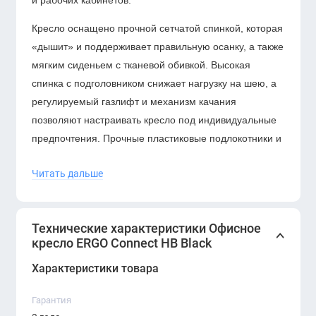
и рабочих кабинетов.
Кресло оснащено прочной сетчатой спинкой, которая
«дышит» и поддерживает правильную осанку, а также
мягким сиденьем с тканевой обивкой. Высокая
спинка с подголовником снижает нагрузку на шею, а
регулируемый газлифт и механизм качания
позволяют настраивать кресло под индивидуальные
предпочтения. Прочные пластиковые подлокотники и
устойчивое основание с колёсиками обеспечивают
Читать дальше
комфорт и мобильность в течение всего дня.
Технические характеристики Офисное
кресло ERGO Connect HB Black
Характеристики:
Характеристики товара
Модель:
Connect HB
Гарантия
Цвет:
чёрный (Black)