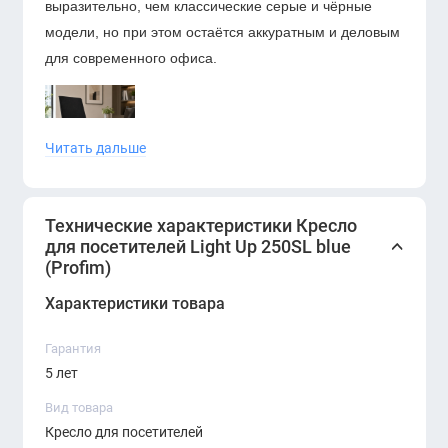
выразительно, чем классические серые и чёрные
модели, но при этом остаётся аккуратным и деловым
для современного офиса.
Читать дальше
Light Up 250SL Blue Profim
— это удобное и
Технические характеристики Кресло
современное кресло для офисных пространств, где
для посетителей Light Up 250SL blue
важны комфорт, мобильность и аккуратный
(Profim)
визуальный акцент. Синее сиденье делает модель
Характеристики товара
выразительной, а чёрная сетчатая спинка и база
сохраняют строгий деловой стиль для интерьеров
Гарантия
ERGO.
5 лет
Вид товара
Кресло для посетителей