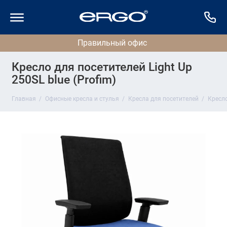
Кресло для посетителей Light Up
250SL blue (Profim)
Главная
Офисные кресла и стулья
Кресла для посетителей
Кресло