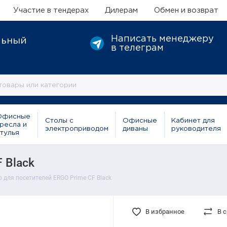
Участие в тендерах
Дилерам
Обмен и возврат
Написать менеджеру
льный
в телеграм
Офисные
Столы с
Офисные
Кабинет для
ресла и
электроприводом
диваны
руководителя
тулья
 Black
 для посетителей ERGO Prime CF Black
В избранное
В 