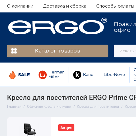
О компании
Доставка и сборка
Способы оплаты
Прави
офис
Каталог товаров
Herman
SALE
Kano
LiberNovo
к
Miller
с
Кресло для посетителей ERGO Prime CF
Главная
Офисные кресла и стулья
Кресла для посетителей
Кресло
Акция