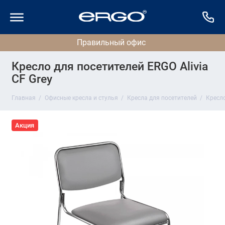
Кресло для посетителей ERGO Alivia
CF Grey
Главная
Офисные кресла и стулья
Кресла для посетителей
Кресло
Акция