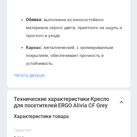
Обивка:
выполнена из износостойкого
материала серого цвета, приятного на ощупь и
простого в уходе.
Каркас:
металлический, с хромированным
покрытием, обеспечивает прочность и
устойчивость.
Читать дальше
Сиденье и спинка:
эргономичной формы,
способствуют комфортной посадке даже при
длительном использовании.
Технические характеристики Кресло
Назначение:
идеально подходит для офисов,
для посетителей ERGO Alivia CF Grey
приемных, конференц-залов, учебных
Характеристики товара
помещений.
Гарантия
Преимущества:
компактность, легкость