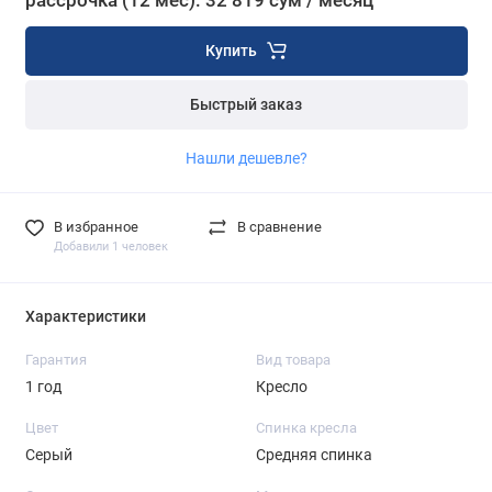
рассрочка (12 мес): 32 819 сум / месяц
Купить
Быстрый заказ
Нашли дешевле?
В избранное
В сравнение
Добавили 1 человек
Характеристики
Гарантия
Вид товара
1 год
Кресло
Цвет
Спинка кресла
Серый
Средняя спинка