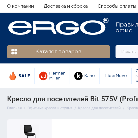
О компании
Доставка и сборка
Способы оплаты
Прави
офис
Каталог товаров
Herman
SALE
Kano
LiberNovo
к
Miller
с
Кресло для посетителей Bit 575V (Prof
Главная
Офисные кресла и стулья
Кресла для посетителей
Кресло