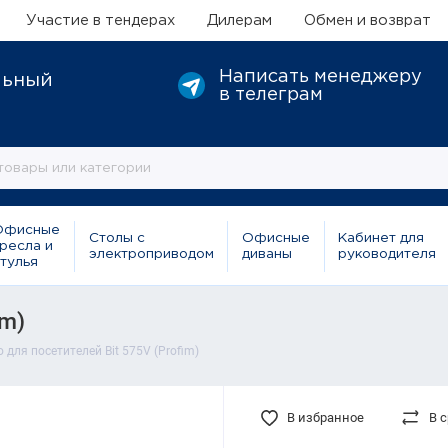
Участие в тендерах
Дилерам
Обмен и возврат
Написать менеджеру
льный
в телеграм
Офисные
Столы с
Офисные
Кабинет для
ресла и
электроприводом
диваны
руководителя
тулья
im)
 для посетителей Bit 575V (Profim)
В избранное
В 