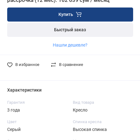
рассрочка (12 мес): 162 639 сум / месяц
Купить
Быстрый заказ
Нашли дешевле?
В избранное
В сравнение
Характеристики
Гарантия
Вид товара
3 года
Кресло
Цвет
Спинка кресла
Серый
Высокая спинка