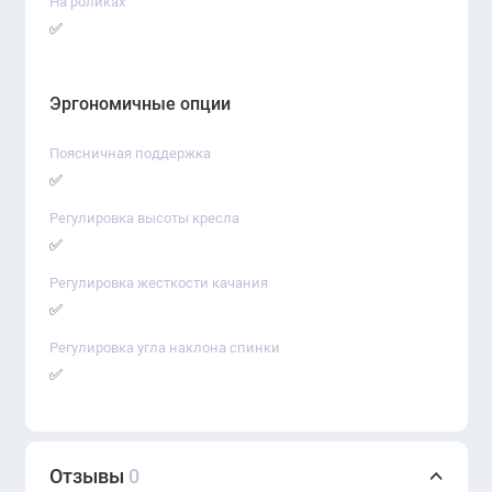
На роликах
✅
Эргономичные опции
Поясничная поддержка
✅
Регулировка высоты кресла
✅
Регулировка жесткости качания
✅
Регулировка угла наклона спинки
✅
Отзывы
0