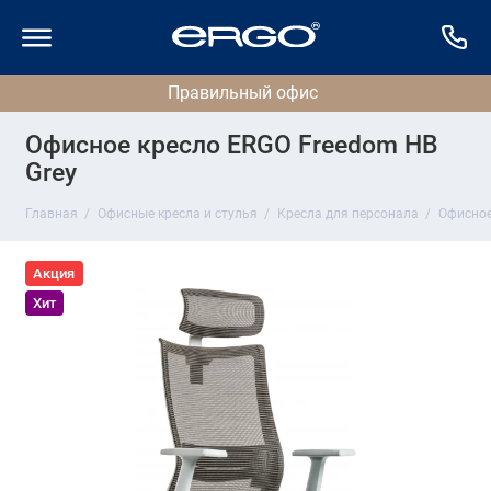
Офисное кресло ERGO Freedom HB
Grey
Главная
Офисные кресла и стулья
Кресла для персонала
Офисное
Акция
Хит