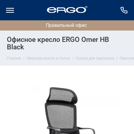
Офисное кресло ERGO Omer HB
Black
Главная
Офисные кресла и стулья
Кресла для персонала
Офисное