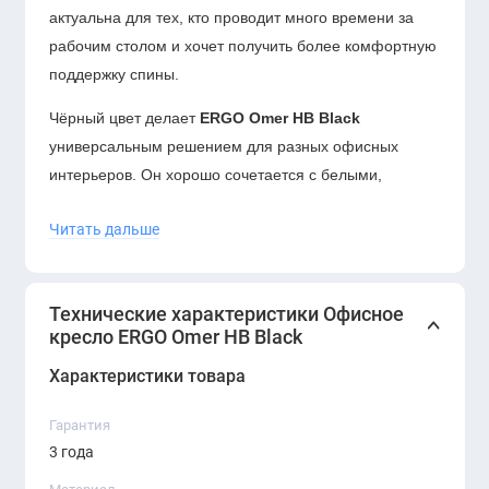
актуальна для тех, кто проводит много времени за
рабочим столом и хочет получить более комфортную
поддержку спины.
Чёрный цвет делает
ERGO Omer HB Black
универсальным решением для разных офисных
интерьеров. Он хорошо сочетается с белыми,
серыми, деревянными, металлическими и
Читать дальше
стеклянными элементами мебели. Благодаря
строгому внешнему виду кресло легко вписывается
как в классический деловой кабинет, так и в
Технические характеристики Офисное
современный open-space офис.
кресло ERGO Omer HB Black
Характеристики товара
Гарантия
3 года