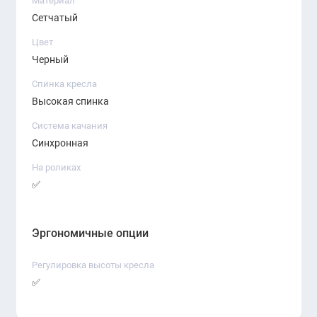
Материал
Сетчатый
Цвет
Черный
Спинка кресла
Высокая спинка
Система качания
Синхронная
На роликах
✅
Эргономичные опции
Регулировка высоты кресла
✅