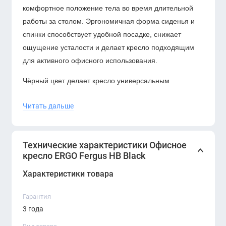
комфортное положение тела во время длительной
работы за столом. Эргономичная форма сиденья и
спинки способствует удобной посадке, снижает
ощущение усталости и делает кресло подходящим
для активного офисного использования.
Чёрный цвет делает кресло универсальным
решением для разных интерьерных задач.
ERGO
Читать дальше
Fergus HB Black
легко вписывается в классические,
современные и минималистичные офисы, подходит
для рабочих мест сотрудников, кабинетов
Технические характеристики Офисное
менеджеров, переговорных комнат и зон open-space.
кресло ERGO Fergus HB Black
Кресло оснащено регулировкой высоты сиденья, что
Характеристики товара
позволяет адаптировать его под рост пользователя и
высоту рабочего стола. Устойчивая крестовина
Гарантия
обеспечивает надёжность конструкции, а колёсики
3 года
делают перемещение по рабочей зоне удобным и