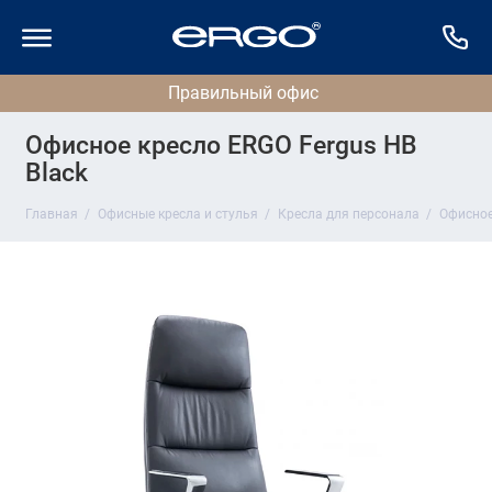
Офисное кресло ERGO Fergus HB
Black
Главная
Офисные кресла и стулья
Кресла для персонала
Офисное