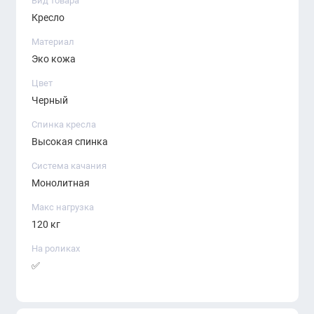
Вид товара
плавным. Подлокотники помогают снизить нагрузку
Кресло
на руки и плечи во время работы.
Материал
Эко кожа
Цвет
Черный
Спинка кресла
Высокая спинка
Система качания
Монолитная
Макс нагрузка
120 кг
На роликах
✅