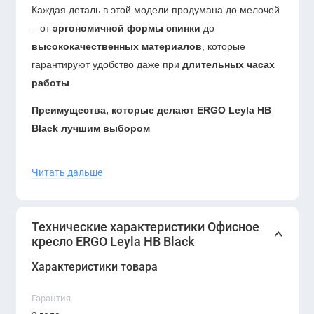
Каждая деталь в этой модели продумана до мелочей
– от
эргономичной формы спинки
до
высококачественных материалов
, которые
гарантируют удобство даже при
длительных часах
работы
.
Преимущества, которые делают ERGO Leyla HB
Black лучшим выбором
- Эргономичная высокая спинка
– поддержка
Читать дальше
поясницы и естественное положение позвоночника
для максимального комфорта
- Дышащая премиальная обивка
–
Технические характеристики Офисное
воздухопроницаемая ткань исключает перегрев,
кресло ERGO Leyla HB Black
сохраняя свежесть в течение всего дня
- Анатомическое сиденье с эффектом памяти
Характеристики товара
–
равномерное распределение нагрузки, исключающее
Гарантия
усталость