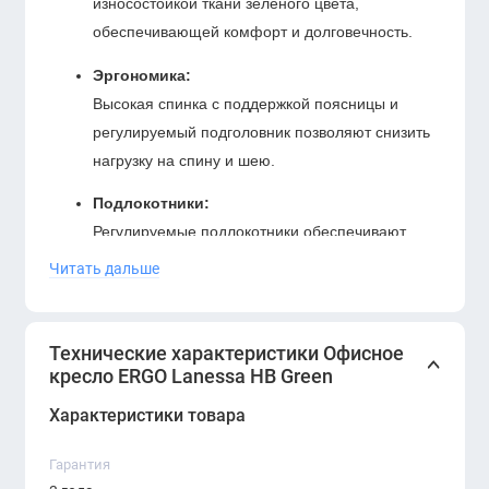
износостойкой ткани зелёного цвета,
обеспечивающей комфорт и долговечность.
Эргономика:
Высокая спинка с поддержкой поясницы и
регулируемый подголовник позволяют снизить
нагрузку на спину и шею.
Подлокотники:
Регулируемые подлокотники обеспечивают
удобную поддержку рук, снижая напряжение в
Читать дальше
плечах.
Механизм регулировки:
Технические характеристики Офисное
Оснащено механизмом качания с
кресло ERGO Lanessa HB Green
возможностью фиксации, а также регулировкой
Характеристики товара
высоты для индивидуального комфорта.
Основание:
Гарантия
Прочное металлическое основание с