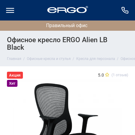
Офисное кресло ERGO Alien LB
Black
Главная
Офисные кресла и стулья
Кресла для персонала
Офисное 
5.0
(1 отзыв)
Акция
Хит