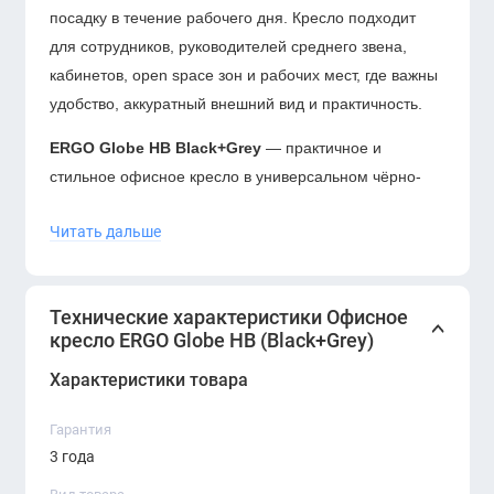
посадку в течение рабочего дня. Кресло подходит
для сотрудников, руководителей среднего звена,
кабинетов, open space зон и рабочих мест, где важны
удобство, аккуратный внешний вид и практичность.
ERGO Globe HB Black+Grey
— практичное и
стильное офисное кресло в универсальном чёрно-
сером оттенке. Модель подойдёт для современных
Читать дальше
офисов, рабочих зон сотрудников, переговорных
комнат и домашнего кабинета, где важны комфорт,
функциональность и аккуратный деловой дизайн.
Технические характеристики Офисное
кресло ERGO Globe HB (Black+Grey)
Характеристики товара
Гарантия
3 года