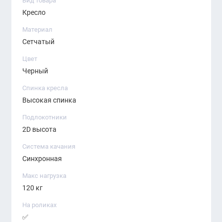
Вид товара
Кресло
Материал
Сетчатый
Цвет
Черный
Спинка кресла
Высокая спинка
Подлокотники
2D высота
Система качания
Синхронная
Макс нагрузка
120 кг
На роликах
✅