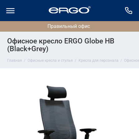
Офисное кресло ERGO Globe HB
(Black+Grey)
Главная
Офисные кресла и стулья
Кресла для персонала
Офисное