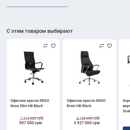
рабочего пространства, способствуя продуктивной и
комфортной работе.
С этим товаром выбирают
Офисное кресло ERGO
Офисное кресло ERGO
Кор
Nova Slim HB Black
Brain HB Black
вер
Sna
1 312 500 сум
4 158 000 сум
957 000 сум
3 927 000 сум