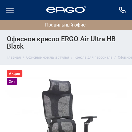
Офисное кресло ERGO Air Ultra HB
Black
Главная
Офисные кресла и стулья
Кресла для персонала
Офисное 
Акция
Хит