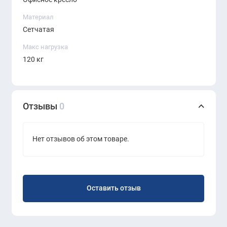
Регулировка высоты сиденья для
Материал
индивидуальной настройки.
Сетчатая
Механизм качания с возможностью
Макс нагрузка
фиксации в удобном положении.
120 кг
Поддержка наклона спинки с
регулировкой усилия.
Основание:
Отзывы
0
Прочная металлическая крестовина с
чёрным покрытием.
Надёжные ролики, обеспечивающие
Нет отзывов об этом товаре.
плавное движение без повреждения
напольного покрытия.
Оставить отзыв
Преимущества: