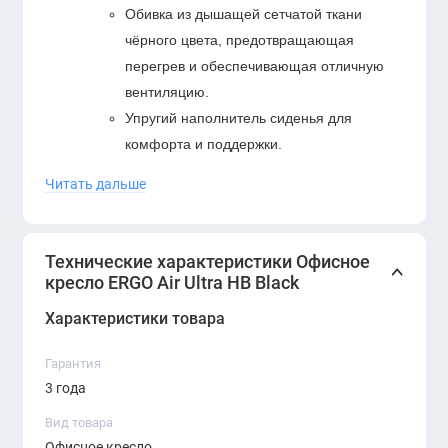
Обивка из дышащей сетчатой ткани
чёрного цвета, предотвращающая
перегрев и обеспечивающая отличную
вентиляцию.
Упругий наполнитель сиденья для
комфорта и поддержки.
Спинка и сиденье:
Читать дальше
Высокая спинка с анатомической
поддержкой поясницы и шеи.
Технические характеристики Офисное
Просторное и удобное сиденье с
кресло ERGO Air Ultra HB Black
оптимальной жёсткостью.
Подлокотники:
Характеристики товара
Регулируемые подлокотники с мягкими
Гарантия
накладками для поддержки рук и
3 года
снижения нагрузки на плечи.
Вид товара
Механизмы:
Офисное кресло