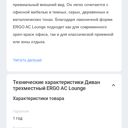
премиальный внешний вид. Он легко сочетается с
офисной мебелью в темных, серых, деревянных и
металлических тонах. Благодаря лаконичной форме
ERGO AC Lounge подходит как для современного
open-space офиса, так и для классической приемной
или зоны отдыха.
Трехместный диван
ERGO AC Lounge
— это удачное
Читать дальше
решение для современного офиса, где важны
комфорт, презентабельность и строгий деловой
стиль. Он делает пространство более завершенным,
Технические характеристики Диван
удобным и визуально премиальным.
трехместный ERGO AC Lounge
Характеристики товара
Гарантия
1 год