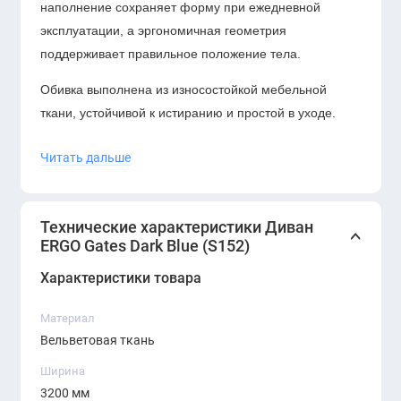
наполнение сохраняет форму при ежедневной
эксплуатации, а эргономичная геометрия
поддерживает правильное положение тела.
Обивка выполнена из износостойкой мебельной
ткани, устойчивой к истиранию и простой в уходе.
Надёжный каркас и устойчивые опоры гарантируют
Читать дальше
долговечность и стабильность конструкции. ERGO
Gates отлично подойдёт для приёмных зон,
переговорных комнат, лаунж-пространств и
Технические характеристики Диван
современных офисов с акцентом на стиль и
ERGO Gates Dark Blue (S152)
корпоративный имидж.
Характеристики товара
Материал
Вельветовая ткань
Ширина
3200 мм