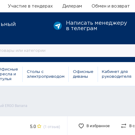
Участие в тендерах
Дилерам
Обмен и возврат
Написать менеджеру
льный
в телеграм
Офисные
Столы с
Офисные
Кабинет для
ресла и
электроприводом
диваны
руководителя
тулья
ый ERGO Banana
В избранное
В 
5.0
(1 отзыв)