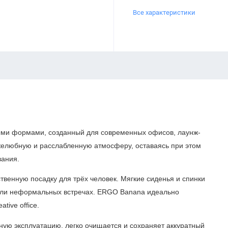
Все характеристики
ыми формами, созданный для современных офисов, лаунж-
желюбную и расслабленную атмосферу, оставаясь при этом
вания.
венную посадку для трёх человек. Мягкие сиденья и спинки
или неформальных встречах. ERGO Banana идеально
tive office.
ную эксплуатацию, легко очищается и сохраняет аккуратный