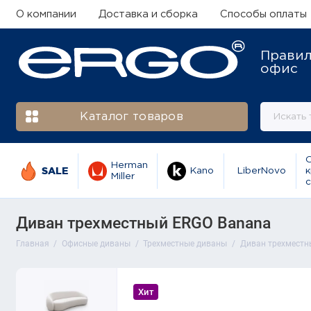
О компании
Доставка и сборка
Способы оплаты
Прави
офис
Каталог товаров
Herman
SALE
Kano
LiberNovo
к
Miller
с
Диван трехместный ERGO Banana
Главная
Офисные диваны
Трехместные диваны
Диван трехместн
Хит