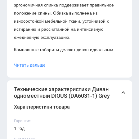
эргономичная спинка поддерживает правильное
положение спины. Обивка выполнена из
износостойкой мебельной ткани, устойчивой к
истиранию и рассчитанной на интенсивную
ежедневную эксплуатацию.
Компактные габариты делают диван идеальным
выбором для зон ожидания, приёмных, переговорных
Читать дальше
комнат и индивидуальных лаунж-пространств.
Прочная конструкция и устойчивые опоры
гарантируют надёжность и долгий срок службы.
Технические характеристики Диван
DIOUS — это баланс функциональности,
одноместный DIOUS (DA6031-1) Grey
современного дизайна и комфорта.
Характеристики товара
Гарантия
1 Год