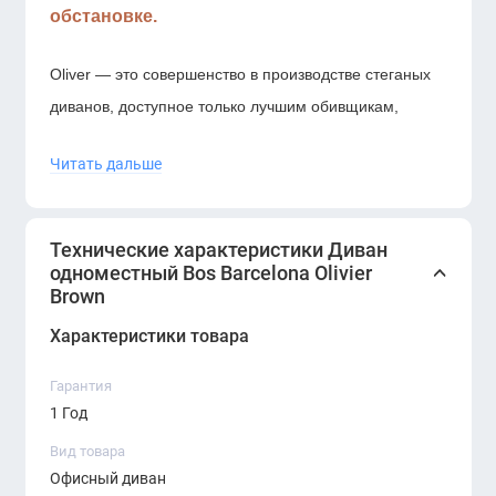
обстановке.
Oliver — это совершенство в производстве стеганых
диванов, доступное только лучшим обивщикам,
специализирующимся на обработке и шитье кожи.
Читать дальше
Использование избранных методов и видов кожи при
изготовлении этих 1-4-местных диванов и кресел
достигает кульминации в потрясающей красоте и
Технические характеристики Диван
совершенстве их отделки. Коллекция дополнена
одноместный Bos Barcelona Olivier
Brown
журнальными столиками для создания самых
элитных и роскошных пространств.
Характеристики товара
Гарантия
1 Год
Вид товара
Офисный диван