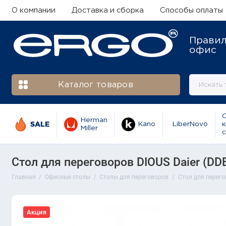
О компании
Доставка и сборка
Способы оплаты
Прави
офис
Каталог товаров
Herman
SALE
Kano
LiberNovo
к
Miller
с
Стол для переговоров DIOUS Daier (DD
Главная
Офисные столы
Столы для переговоров
Стол для перего
Акция