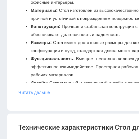
офисные интерьеры.
Материалы:
Стол изготовлен из высококачественн
прочной и устойчивой к повреждениям поверхность
Конструкция:
Прочная и стабильная конструкция 
обеспечивают долговечность и надежность.
Размеры:
Стол имеет достаточные размеры для ком
конфигурации и нужд, стандартная длина может вар
Функциональность:
Вмещает несколько человек д
эффективное взаимодействие. Просторная рабочая п
рабочих материалов.
Дизайн:
Современный и лаконичный дизайн с сочета
профессиональный вид.
Читать дальше
Применение:
Идеален для использования в офисах,
работы с клиентами и партнерами.
Стол ERGO DIOUS Daier (DDE-C0145) станет отличным выб
Технические характеристики Стол дл
привлекательную мебель для профессиональной среды.