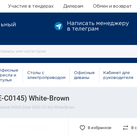
Участие в тендерах
Дилерам
Обмен и возврат
Написать менеджеру
льный
в телеграм
Офисные
Столы с
Офисные
Кабинет для
ресла и
электроприводом
диваны
руководителя
тулья
E-C0145) White-Brown
воров DIOUS Daier (DDE-C0145) White-Brown
В избранное
В 