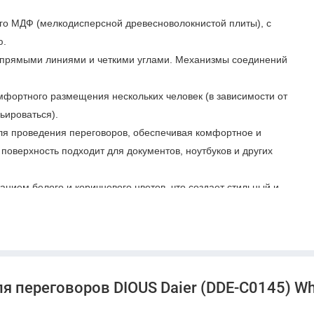
ого МДФ (мелкодисперсной древесноволокнистой плиты), с
ю.
с прямыми линиями и четкими углами. Механизмы соединений
фортного размещения нескольких человек (в зависимости от
ьироваться).
ля проведения переговоров, обеспечивая комфортное и
оверхность подходит для документов, ноутбуков и других
нием белого и коричневого цветов, что создает стильный и
 конференц-залах, переговорных комнатах, а также для
ором для тех, кто ищет надежную, практичную и визуально
я переговоров DIOUS Daier (DDE-C0145) Wh