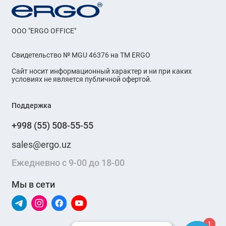
OOO "ERGO OFFICE"
Свидетельство № MGU 46376 на ТМ ERGO
Сайт носит информационный характер и ни при каких
условиях не является публичной офертой.
Поддержка
+998 (55) 508-55-55
sales@ergo.uz
Ежедневно с 9-00 до 18-00
Мы в сети
1
1