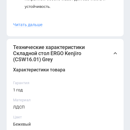
устойчивость.
Колёсные опоры с фиксаторами позволяют
Читать дальше
легко перемещать стол и надёжно фиксировать
его на месте.
Эргономичная форма и скруглённые края
Технические характеристики
делают использование безопасным и
Складной стол ERGO Kenjiro
(CSW16.01) Grey
комфортным.
Характеристики товара
Универсальный дизайн подходит для офисов,
конференц-залов, учебных классов,
Гарантия
коворкингов и домашних кабинетов.
1 год
Устойчив к износу и прост в уходе — идеально
Материал
подходит для интенсивной эксплуатации.
ЛДСП
Стол
ERGO Kenjiro (CSW16.01)
— это
Цвет
воплощение мобильности, эргономики и
Бежевый