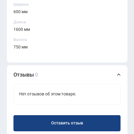
современного подхода к организации рабочего
Ширина
пространства. Он идеально подойдёт для
600 мм
гибких офисов и образовательных центров, где
Длина
ценится функциональность и дизайн. Прочный,
1600 мм
лёгкий и удобный — этот стол станет
Высота
незаменимым элементом динамичного
750 мм
интерьера.
Отзывы
0
Нет отзывов об этом товаре.
Оставить отзыв