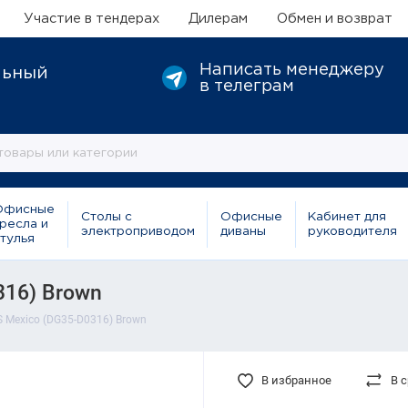
Участие в тендерах
Дилерам
Обмен и возврат
Написать менеджеру
льный
в телеграм
Офисные
Столы с
Офисные
Кабинет для
ресла и
электроприводом
диваны
руководителя
тулья
316) Brown
 Mexico (DG35-D0316) Brown
В избранное
В 