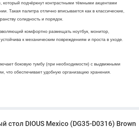
), который подчёркнут контрастными тёмными акцентами
и. Такая палитра отлично вписывается как в классические,
ранству солидность и порядок.
озволяющий комфортно размещать ноутбук, монитор,
 устойчива к механическим повреждениям и проста в уходе.
лючает боковую тумбу (при необходимости) с выдвижными
ии, что обеспечивает удобную организацию хранения.
сохраняет стабильность даже при длительном использовании.
неджментом и аксессуарами для упорядоченного
й стол DIOUS Mexico (DG35-D0316) Brown
нетов и переговорных