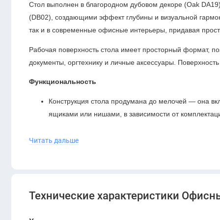
Стол выполнен в благородном дубовом декоре (Oak DA19
(DB02), создающими эффект глубины и визуальной гармони
так и в современные офисные интерьеры, придавая прост
Рабочая поверхность стола имеет просторный формат, п
документы, оргтехнику и личные аксессуары. Поверхность
Функциональность
Конструкция стола продумана до мелочей — она вк
ящиками или нишами, в зависимости от комплектац
Надёжный каркас выдерживает высокие нагрузки и 
Читать дальше
Опционально стол может быть дополнен кабель-ме
размещения проводов.
Преимущества модели:
Технические характеристики Офисны
Презентабельный внешний вид — идеален для каби