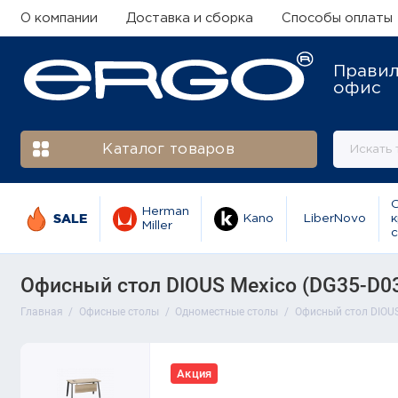
О компании
Доставка и сборка
Способы оплаты
Прави
офис
Каталог товаров
Herman
SALE
Kano
LiberNovo
к
Miller
с
Офисный стол DIOUS Mexico (DG35-D0
Главная
Офисные столы
Одноместные столы
Офисный стол DIOUS
Акция