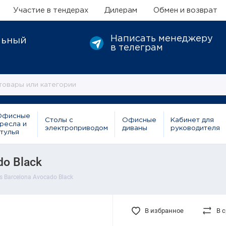
Участие в тендерах
Дилерам
Обмен и возврат
Написать менеджеру
льный
в телеграм
Офисные
Столы с
Офисные
Кабинет для
ресла и
электроприводом
диваны
руководителя
тулья
do Black
 Barcelona Avocado Black
В избранное
В 