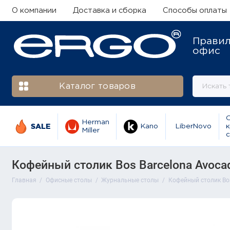
О компании
Доставка и сборка
Способы оплаты
Прави
офис
Каталог товаров
Herman
SALE
Kano
LiberNovo
к
Miller
с
Кофейный столик Bos Barcelona Avoca
Главная
Офисные столы
Журнальные столы
Кофейный столик Bos