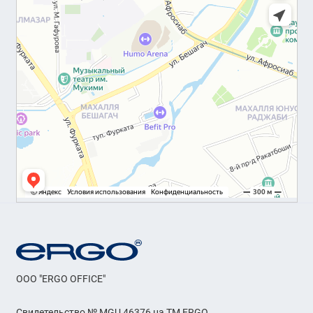
OOO "ERGO OFFICE"
Свидетельство № MGU 46376 на ТМ ERGO