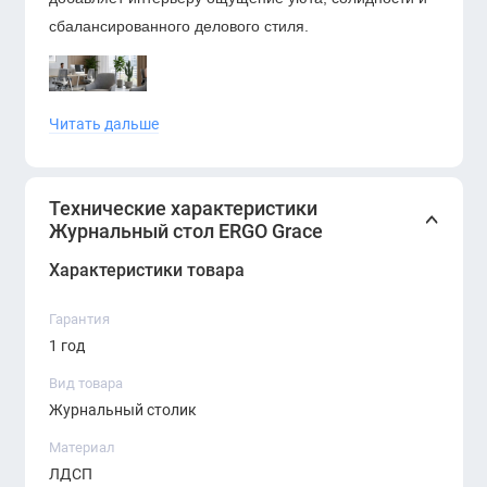
сбалансированного делового стиля.
Читать дальше
Такой журнальный стол легко вписывается в
Технические характеристики
современные офисные интерьеры и хорошо
Журнальный стол ERGO Grace
сочетается с мягкой мебелью, шкафами и
кабинетными коллекциями в древесных и
Характеристики товара
нейтральных оттенках.
Гарантия
1 год
Вид товара
Журнальный столик
Материал
ЛДСП