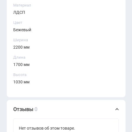
Материал
ЛДСП с износостойким покрытием;
ЛДСП
Цвет: бежевый (Beige).
Цвет
Бежевый
Ширина
2200 мм
Длина
1700 мм
Высота
1030 мм
Отзывы
0
Нет отзывов об этом товаре.