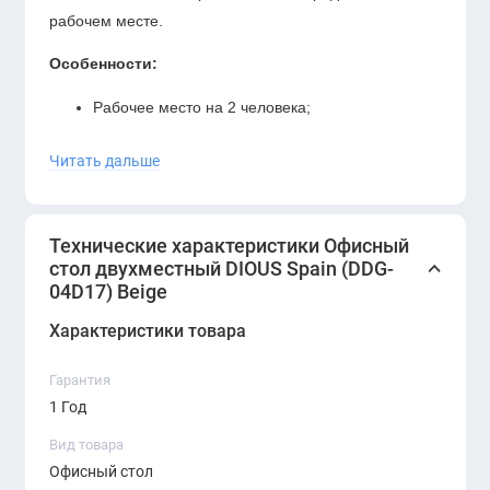
рабочем месте.
Особенности:
Рабочее место на 2 человека;
Встроенные перегородки для разделения
Читать дальше
пространства;
Система хранения под столешницей: полки или
Технические характеристики Офисный
тумбы;
стол двухместный DIOUS Spain (DDG-
04D17) Beige
Эргономичная высота и глубокая рабочая
поверхность;
Характеристики товара
Современный минималистичный дизайн в
Гарантия
стиле soft office;
1 Год
Идеален для коллаборативной среды.
Вид товара
Офисный стол
Материалы: