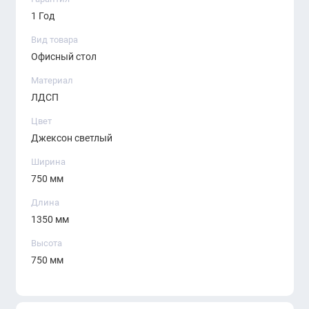
Металлические ножки с усилением
1 Год
Подходит для офиса, дома, учебных
Вид товара
пространств
Офисный стол
Возможно изготовление в разных размерах
Материал
ЛДСП
Цвет
Джексон светлый
Характеристики:
Ширина
Модель:
Solodesk (SM)
750 мм
Серия:
ERGO
Длина
1350 мм
Цвет:
Жексон Светлый
Высота
Материал:
ЛДСП + металл
750 мм
Тип:
Индивидуальный рабочий стол
Стиль:
Современный / Минимализм