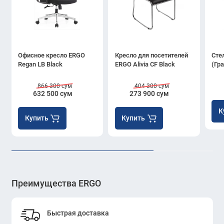
Офисное кресло ERGO
Кресло для посетителей
Сте
Regan LB Black
ERGO Alivia CF Black
(Гр
866 300 сум
404 300 сум
632 500 сум
273 900 сум
К
Купить
Купить
Преимущества ERGO
Быстрая доставка