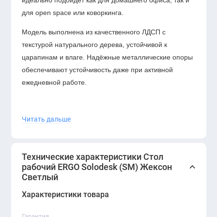
идеально подойдёт как для домашнего офиса, так и
для open space или коворкинга.
Модель выполнена из качественного ЛДСП с
текстурой натурального дерева, устойчивой к
царапинам и влаге. Надёжные металлические опоры
обеспечивают устойчивость даже при активной
ежедневной работе.
Читать дальше
Преимущества:
Современный и минималистичный дизайн
Технические характеристики Стол
рабочий ERGO Solodesk (SM) Жексон
Светлый цвет делает пространство визуально
Светлый
легче
Характеристики товара
Прочная столешница из ЛДСП
Гарантия