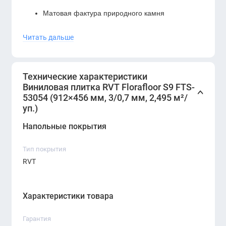
Матовая фактура природного камня
Коммерческий защитный слой 0,7 мм
Читать дальше
Устойчивость к влаге, грязи, царапинам и
ударам
Технические характеристики
Виниловая плитка RVT Florafloor S9 FTS-
Лёгкая уборка и долговечность
53054 (912×456 мм, 3/0,7 мм, 2,495 м²/
Совместимость с тёплыми полами
уп.)
Напольные покрытия
Не выцветает и не деформируется
Тип покрытия
RVT
Характеристики товара
Гарантия