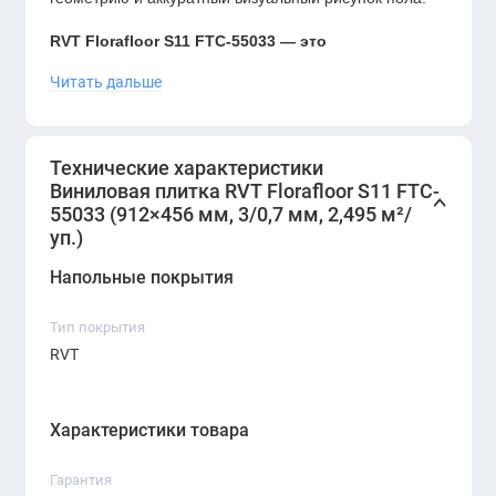
RVT Florafloor S11 FTC-55033 — это
универсальная, стильная и долговечная
Читать дальше
виниловая плитка, которая отлично подойдёт
для офисов и коммерческих помещений
благодаря своей прочности, влагостойкости и
Технические характеристики
спокойному бежево-тауповому оттенку.
Виниловая плитка RVT Florafloor S11 FTC-
55033 (912×456 мм, 3/0,7 мм, 2,495 м²/
уп.)
Напольные покрытия
Тип покрытия
RVT
Характеристики товара
Гарантия