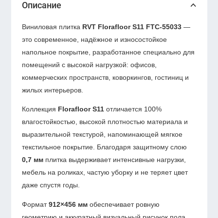
Описание
Виниловая плитка
RVT Florafloor S11 FTC-55033
—
это современное, надёжное и износостойкое
напольное покрытие, разработанное специально для
помещений с высокой нагрузкой: офисов,
коммерческих пространств, коворкингов, гостиниц и
жилых интерьеров.
Коллекция
Florafloor S11
отличается 100%
влагостойкостью, высокой плотностью материала и
выразительной текстурой, напоминающей мягкое
текстильное покрытие. Благодаря защитному слою
0,7 мм
плитка выдерживает интенсивные нагрузки,
мебель на роликах, частую уборку и не теряет цвет
даже спустя годы.
Формат
912×456 мм
обеспечивает ровную
геометрию и аккуратный визуальный рисунок пола.