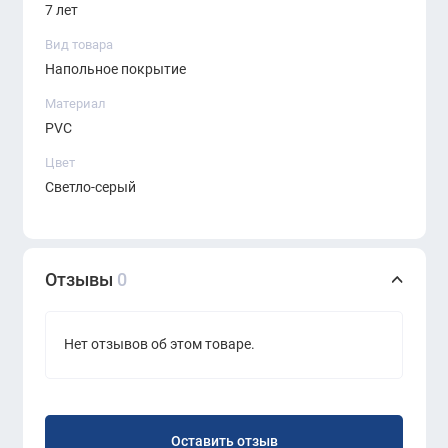
стильная, надёжная и долговечная
7 лет
виниловая плитка, которая отлично
Вид товара
подходит для профессиональных и
Напольное покрытие
современных помещений. Практичность,
Материал
визуальная эстетика и устойчивость к
PVC
нагрузкам делают её идеальным выбором
Цвет
для коммерческого использования.
Светло-серый
Отзывы
0
Нет отзывов об этом товаре.
Оставить отзыв