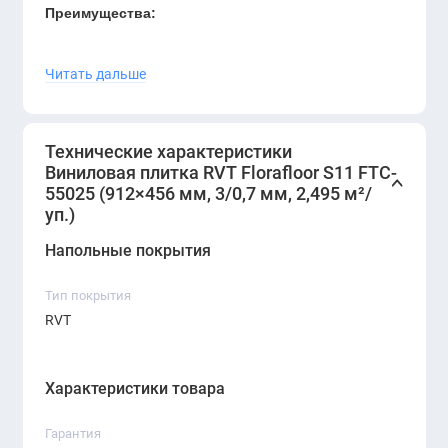
Преимущества:
Высокий защитный слой 0,7 мм —
Читать дальше
максимальная износостойкость
100% влагостойкость — подходит для любых
помещений
Технические характеристики
Виниловая плитка RVT Florafloor S11 FTC-
Устойчива к царапинам, пятнам и
55025 (912×456 мм, 3/0,7 мм, 2,495 м²/
механическим нагрузкам
уп.)
Не боится перепадов температур
Напольные покрытия
Легко моется и не требует сложного ухода
Тип покрытия
RVT
Реалистичная и стильная текстура
Идеально подходит для коммерческих и
Характеристики товара
офисных пространств
RVT Florafloor S11 FTC-55025 — это
Гарантия