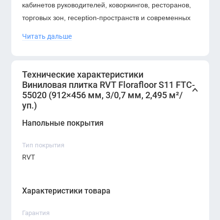
кабинетов руководителей, коворкингов, ресторанов,
торговых зон, reception-пространств и современных
квартир.
Читать дальше
Крупный формат
912×456 мм
визуально выравнивает
пространство, создаёт аккуратную геометрию пола и
Технические характеристики
делает покрытие максимально цельным.
Виниловая плитка RVT Florafloor S11 FTC-
55020 (912×456 мм, 3/0,7 мм, 2,495 м²/
уп.)
Напольные покрытия
Тип покрытия
RVT
Характеристики товара
Гарантия