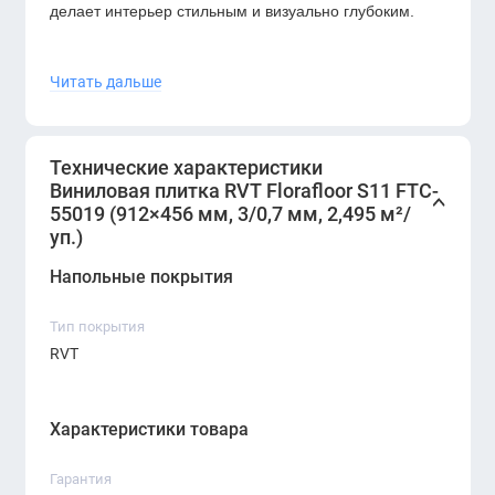
делает интерьер стильным и визуально глубоким.
Крупный формат плитки
912×456 мм
создаёт эффект
Читать дальше
цельного покрытия и позволяет добиться аккуратной,
ровной геометрии пола.
Технические характеристики
Виниловая плитка RVT Florafloor S11 FTC-
55019 (912×456 мм, 3/0,7 мм, 2,495 м²/
уп.)
Напольные покрытия
Тип покрытия
RVT
Характеристики товара
Гарантия