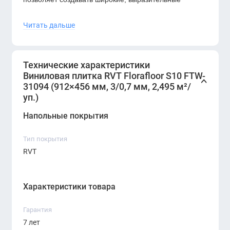
визуальные линии. Усиленный защитный слой
0,7 мм
Читать дальше
делает покрытие устойчивым к механическим
повреждениям, влаге, царапинам, ударным
нагрузкам и химическим воздействиям.
Технические характеристики
Виниловая плитка RVT Florafloor S10 FTW-
31094 (912×456 мм, 3/0,7 мм, 2,495 м²/
уп.)
Напольные покрытия
Тип покрытия
RVT
Характеристики товара
Гарантия
7 лет