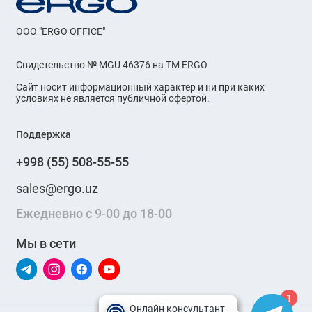
OOO "ERGO OFFICE"
Свидетельство № MGU 46376 на ТМ ERGO
Сайт носит информационный характер и ни при каких
условиях не является публичной офертой.
Поддержка
+998 (55) 508-55-55
sales@ergo.uz
Ежедневно с 9-00 до 18-00
Мы в сети
1
1