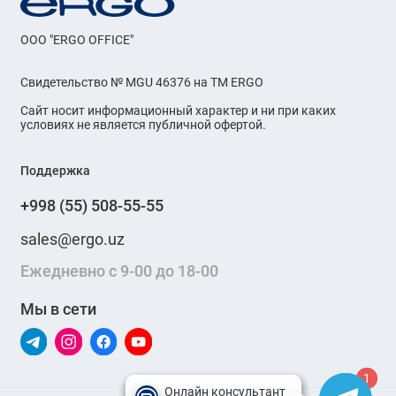
OOO "ERGO OFFICE"
Свидетельство № MGU 46376 на ТМ ERGO
Сайт носит информационный характер и ни при каких
условиях не является публичной офертой.
Поддержка
+998 (55) 508-55-55
sales@ergo.uz
Ежедневно с 9-00 до 18-00
Мы в сети
1
1