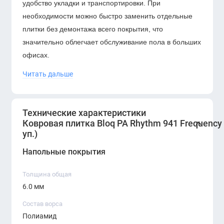
удобство укладки и транспортировки. При
необходимости можно быстро заменить отдельные
плитки без демонтажа всего покрытия, что
значительно облегчает обслуживание пола в больших
офисах.
Читать дальше
Петлевой ворс из
полиамида (PA)
обеспечивает
высокую износостойкость и долговечность покрытия.
Ковровая плитка также улучшает акустический
Технические характеристики
комфорт помещения, снижая уровень шума и
Ковровая плитка Bloq PA Rhythm 941 Frequency 
создавая более комфортную рабочую атмосферу.
уп.)
Напольные покрытия
Толщина общая
6.0 мм
Состав ворса
Полиамид