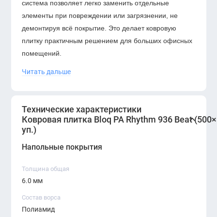
система позволяет легко заменить отдельные
элементы при повреждении или загрязнении, не
демонтируя всё покрытие. Это делает ковровую
плитку практичным решением для больших офисных
помещений.
Читать дальше
Петлевой ворс из
полиамида (PA)
обеспечивает
высокую устойчивость к износу и сохраняет внешний
вид покрытия на протяжении длительного времени.
Технические характеристики
Кроме того, ковровая плитка улучшает акустический
Ковровая плитка Bloq PA Rhythm 936 Beat (500×
комфорт помещения, снижая уровень шума и
уп.)
создавая более спокойную рабочую атмосферу.
Напольные покрытия
Толщина общая
6.0 мм
Состав ворса
Полиамид