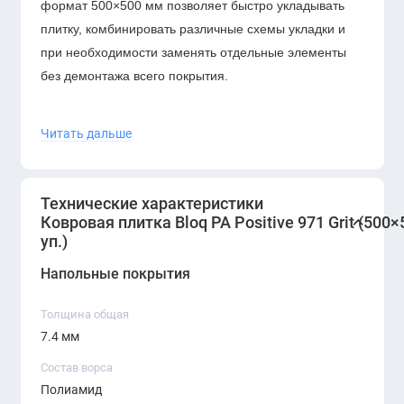
формат 500×500 мм позволяет быстро укладывать
плитку, комбинировать различные схемы укладки и
при необходимости заменять отдельные элементы
без демонтажа всего покрытия.
Ковровая плитка
Bloq
обладает хорошими
Читать дальше
акустическими характеристиками, снижая уровень
шума в помещении и создавая более комфортную
рабочую атмосферу. Прочное основание
Технические характеристики
обеспечивает стабильность плитки, устойчивость к
Ковровая плитка Bloq PA Positive 971 Grit (500×
нагрузкам и долговечность даже в интенсивно
уп.)
используемых пространствах.
Напольные покрытия
Благодаря универсальному дизайну и практичным
эксплуатационным свойствам, модель
Positive 971
Толщина общая
Grit
идеально подходит для создания стильного и
7.4 мм
функционального интерьера в офисах, бизнес-
Состав ворса
центрах, гостиницах и других коммерческих
Полиамид