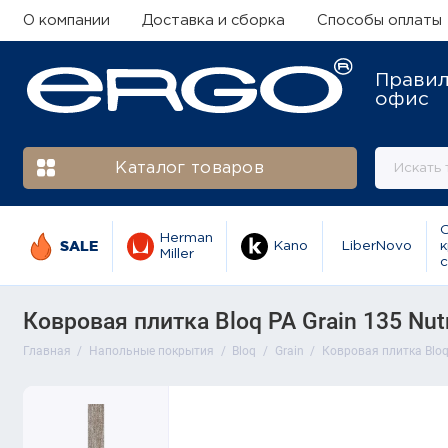
О компании
Доставка и сборка
Способы оплаты
Прави
офис
Каталог товаров
Herman
SALE
Kano
LiberNovo
к
Miller
с
Ковровая плитка Bloq PA Grain 135 Nut
Главная
Напольные покрытия
Bloq
Grain
Ковровая плитка Bloq 