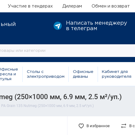
Участие в тендерах
Дилерам
Обмен и возврат
Написать менеджеру
льный
в телеграм
Офисные
Столы с
Офисные
Кабинет для
ресла и
электроприводом
диваны
руководителя
тулья
meg (250×1000 мм, 6.9 мм, 2.5 м²/уп.)
PA Grain 135 Nutmeg (250×1000 мм, 6.9 мм, 2.5 м²/уп.)
В избранное
В 