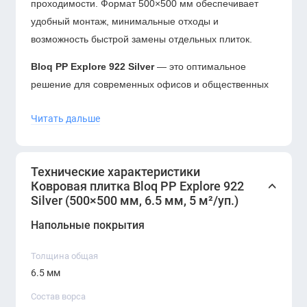
проходимости. Формат 500×500 мм обеспечивает
удобный монтаж, минимальные отходы и
возможность быстрой замены отдельных плиток.
Bloq PP Explore 922 Silver
— это оптимальное
решение для современных офисов и общественных
пространств, где требуется сочетание эстетики,
Читать дальше
комфорта и износостойкости. Плитка обеспечивает
аккуратный внешний вид, удобство эксплуатации и
гибкость при проектировании интерьера.
Технические характеристики
Ковровая плитка Bloq PP Explore 922
Silver (500×500 мм, 6.5 мм, 5 м²/уп.)
Напольные покрытия
Толщина общая
6.5 мм
Состав ворса