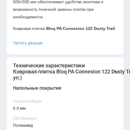
500×500 мм обеспечивает удобство монтажа и
возможность точечной замены плитки при
необходимости.
Ковровая плитка
Bloq PA Connexion 122 Dusty Trail
— это универсальное решение для современного
Читать дальше
офиса. Нейтральный пыльно-бежевый оттенок легко
интегрируется в любой интерьер, а коммерческие
характеристики гарантируют долговечность даже при
Технические характеристики
высокой ежедневной нагрузке.
Ковровая плитка Bloq PA Connexion 122 Dusty Tr
уп.)
Оптимальный выбор для проектов, где важны стиль,
акустический комфорт и практичность.
Напольные покрытия
Толщина общая
6.0 мм
Состав ворса
Полиамид