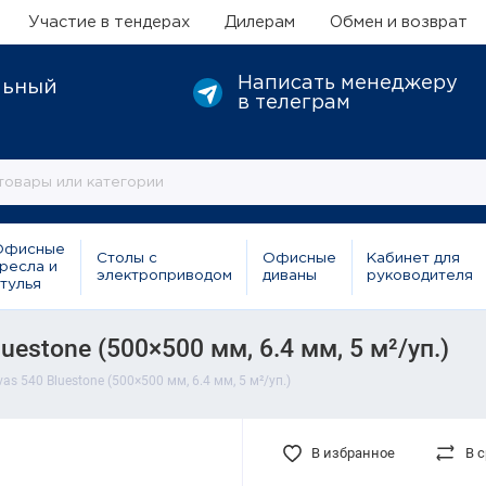
Участие в тендерах
Дилерам
Обмен и возврат
Написать менеджеру
льный
в телеграм
Офисные
Столы с
Офисные
Кабинет для
ресла и
электроприводом
диваны
руководителя
тулья
estone (500×500 мм, 6.4 мм, 5 м²/уп.)
s 540 Bluestone (500×500 мм, 6.4 мм, 5 м²/уп.)
В избранное
В 