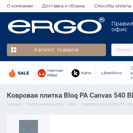
О компании
Доставка и сборка
Способы оплаты
Прави
офис
Каталог товаров
Herman
SALE
Kano
LiberNovo
к
Miller
с
Ковровая плитка Bloq PA Canvas 540 Blu
Главная
Напольные покрытия
Bloq
Ковровая плитка Bloq PA Canva