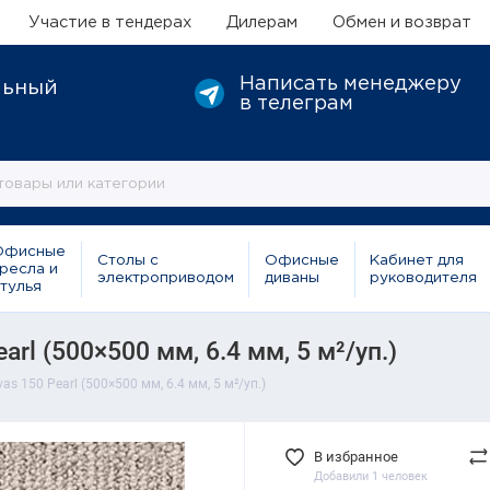
Участие в тендерах
Дилерам
Обмен и возврат
Написать менеджеру
льный
в телеграм
Офисные
Столы с
Офисные
Кабинет для
ресла и
электроприводом
диваны
руководителя
тулья
rl (500×500 мм, 6.4 мм, 5 м²/уп.)
s 150 Pearl (500×500 мм, 6.4 мм, 5 м²/уп.)
В избранное
Добавили 1 человек