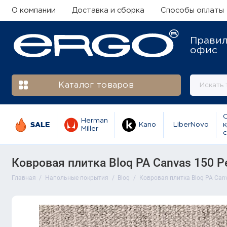
О компании
Доставка и сборка
Способы оплаты
Прави
офис
Каталог товаров
Herman
SALE
Kano
LiberNovo
к
Miller
с
Ковровая плитка Bloq PA Canvas 150 Pea
Главная
Напольные покрытия
Bloq
Ковровая плитка Bloq PA Canva